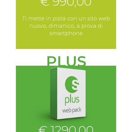
€ 990,00
Ti mette in pista con un sito web
nuovo, dimanico, a prova di
smartphone
PLUS
€ 1290,00